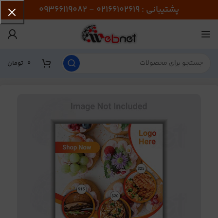
پشتیبانی : 02166102619 - 09366119082
0
تومان