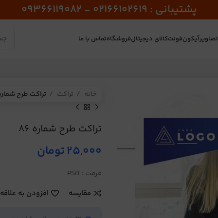
پشتیبانی : 02166102619 - 09366119082
صاویر
آیکون
فونت
کالای دیجیتال
فروشگاه
تماس با ما
خانه
تراکت
تراکت طرح شماره 6
تراکت طرح شماره 86
25,000
تومان
فرمت : PSD
مقایسه
افزودن به علاقه