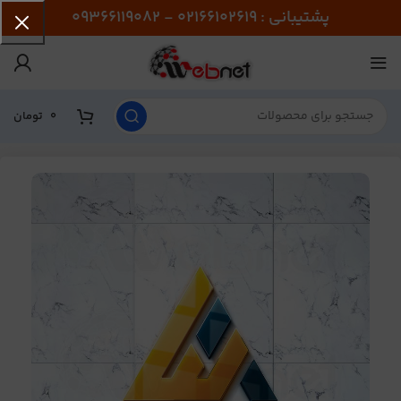
پشتیبانی : 02166102619 - 09366119082
0
تومان