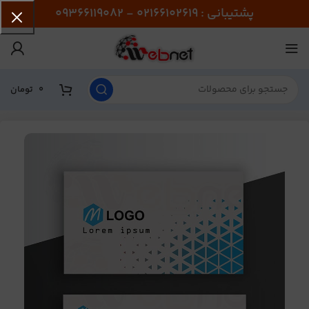
پشتیبانی : 02166102619 - 09366119082
0
تومان