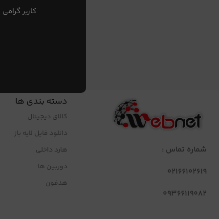
کاربر گرامی 
دسته بندی ها
کالای دیجیتال
دانلود فایل لایه باز
شماره تماس :
هارد داخلی
دوربین ها
02166102619
هدفون
09366119082