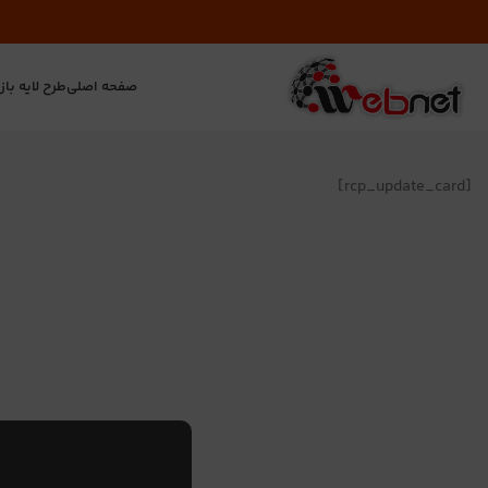
صفحه اصلی
طرح لایه باز
ت
[rcp_update_card]