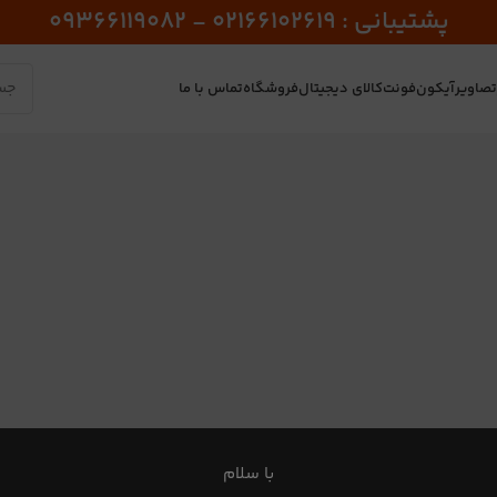
پشتیبانی : 02166102619 - 09366119082
صاویر
آیکون
فونت
کالای دیجیتال
فروشگاه
تماس با ما
با سلام