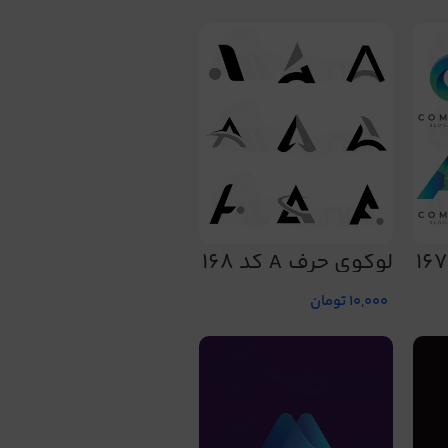
لوگوی حرف A کد 168
10,000
تومان