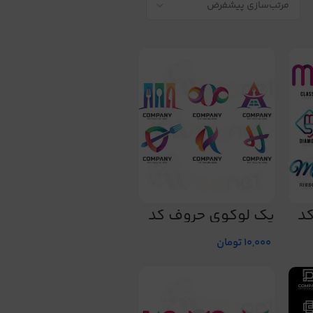
د
پک لوگوی حروف کد
198
10,000
تومان