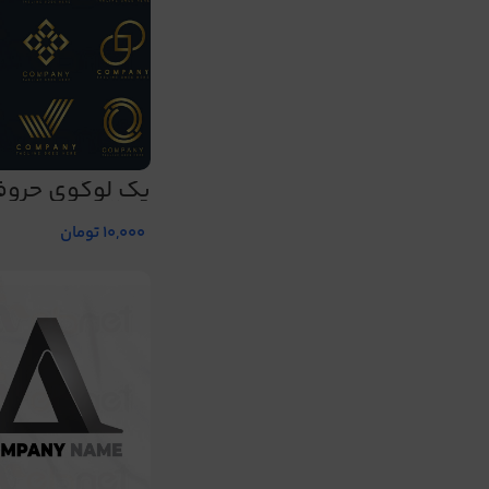
پک لوگوی حروف
205
10,000
تومان