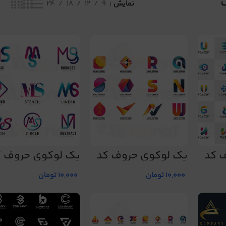
نمایش
9
12
18
24
 کد
پک لوگوی حروف کد
پک لوگوی حروف ک
197
196
10,000
تومان
10,000
تومان