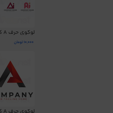
لوگوی حرف A کد 169
10,000
تومان
لوگوی ح