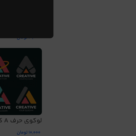
لوگوی ح
135
10,000
تومان
لوگوی حرف A کد 139
10,000
تومان