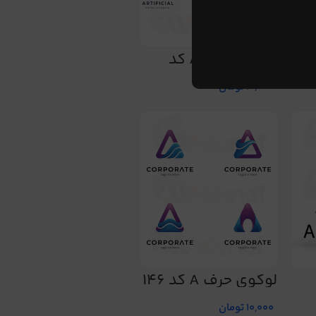
لوگوی حرف A کد
138
10,000
تومان
لوگوی حرف A کد 146
10,000
تومان