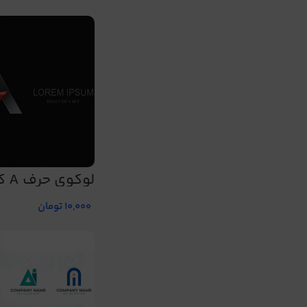
لوگوی حرف A کد 148
10,000
تومان