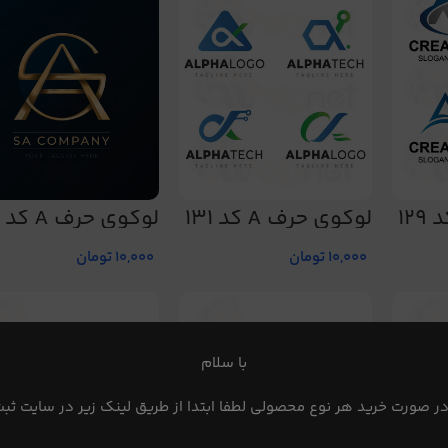
لوگوی حرف A کد 131
لوگوی حرف A کد 132
10,000
تومان
10,000
تومان
با سلام
در صورت خرید هر نوع محصولی لطفا ابتدا از طریق لینک زیر در سایت ثبت