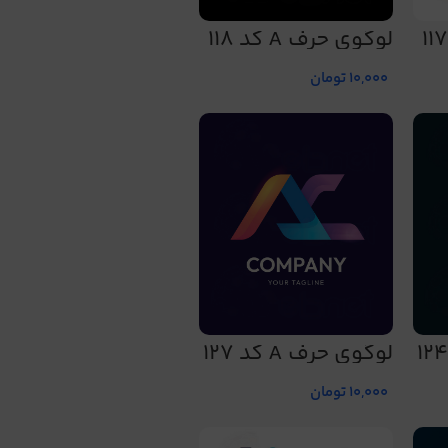
لوگوی حرف A کد 118
10,000
تومان
لوگوی حرف A کد 127
10,000
تومان