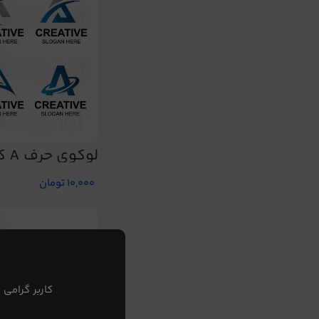
لوگوی حرف A کد 129
10,000
تومان
کاربر گرامی 