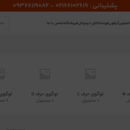
پشتیبانی : 02166102619 - 09366119082
صاویر
آیکون
فونت
کالای دیجیتال
فروشگاه
تماس با ما
 B
لوگوی حرف C
لوگوی حرف D
لوگوی 
0 محصول
0 محصول
0 محصول