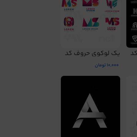
د
پک لوگوی حروف کد
217
10,000
تومان