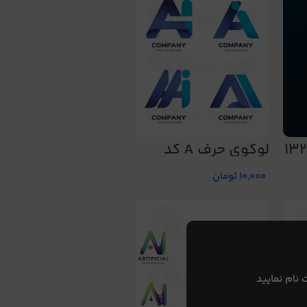
لوگوی حرف A کد
133
10,000
تومان
 نام نمایید