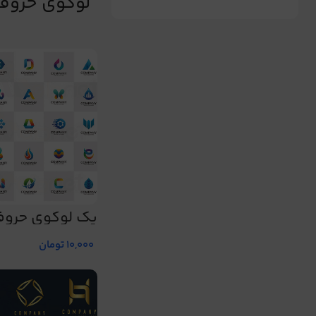
لوگوی حروف
پک لوگوی حروف
194
10,000
تومان