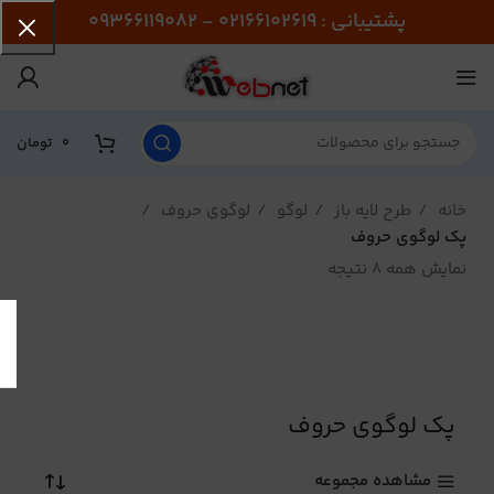
پشتیبانی : 02166102619 - 09366119082
0
تومان
خانه
طرح لایه باز
لوگو
لوگوی حروف
پک لوگوی حروف
نمایش همه 8 نتیجه
پک لوگوی حروف
مشاهده مجموعه