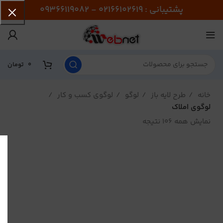
پشتیبانی : 02166102619 - 09366119082
0
تومان
خانه
طرح لایه باز
لوگو
لوگوی کسب و کار
لوگوی املاک
نمایش همه 106 نتیجه