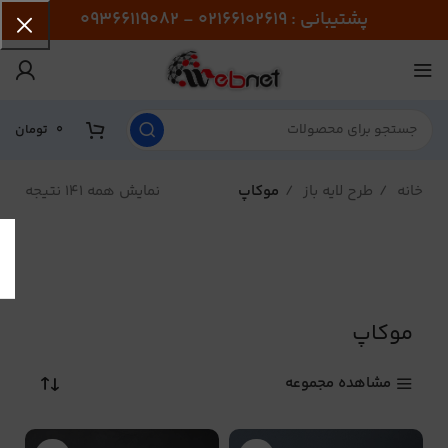
پشتیبانی : 02166102619 - 09366119082
0
تومان
خانه
طرح لایه باز
موکاپ
نمایش همه 141 نتیجه
موکاپ
مشاهده مجموعه