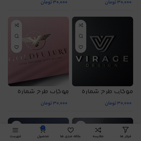
30,000
تومان
30,000
تومان
موکاپ طرح شماره
موکاپ طرح شماره
5091
5090
30,000
تومان
30,000
تومان
0
فیلتر ها
مقایسه
علاقه مندی ها
محصول
فهرست