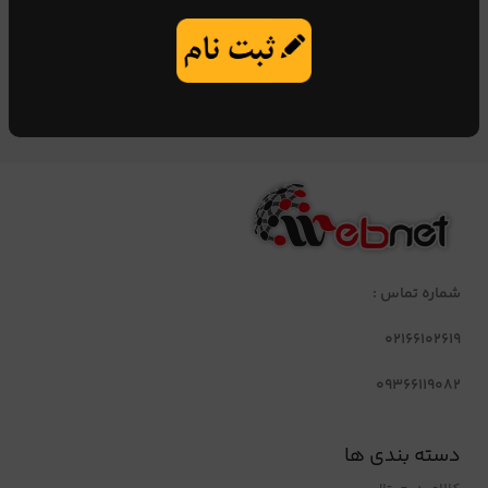
شماره تماس :
02166102619
09366119082
دسته بندی ها