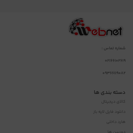
شماره تماس :
02166102619
09366119082
دسته بندی ها
کالای دیجیتال
دانلود فایل لایه باز
هارد داخلی
دوربین ها