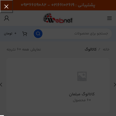
پشتیبانی : 02166102619 - 09366119082
0
تومان
خانه
کاتالوگ
نمایش همه 60 نتیجه
کاتالوگ مبلمان
60 محصول