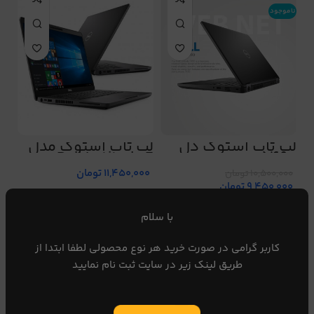
ناموجود
لپ تاپ استوک دل
لپ تاپ استوک مدل
Dell Latitude E
5490
5400
11,450,000
تومان
10,500,000
تومان
9,450,000
تومان
با سلام
ناموجود
ناموجود
کاربر گرامی در صورت خرید هر نوع محصولی لطفا ابتدا از
طریق لینک زیر در سایت ثبت نام نمایید