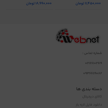
11,450,000
تومان
18,990,000
تومان
شماره تماس :
02166102619
09366119082
دسته بندی ها
کالای دیجیتال
دانلود فایل لایه باز