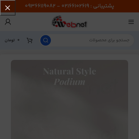
پشتیبانی : 02166102619 - 09366119082
0
تومان