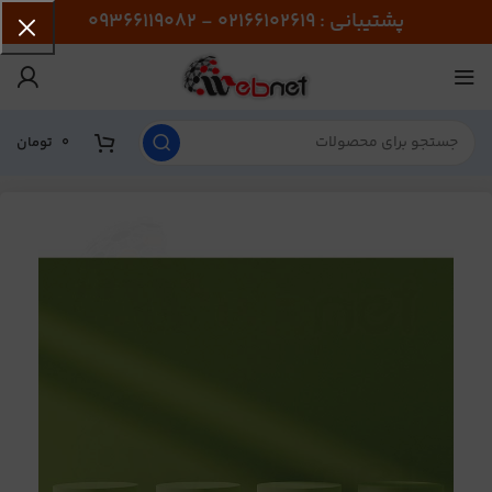
پشتیبانی : 02166102619 - 09366119082
0
تومان