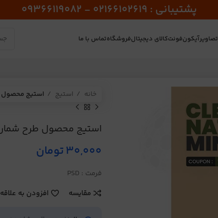
پشتیبانی : 02166102619 - 09366119082
صاویر
آیکون
فونت
کالای دیجیتال
فروشگاه
تماس با ما
خانه
استیج
استیج محصول طرح
استیج محصول طرح شماره 25
30,000
تومان
فرمت : PSD
مقایسه
افزودن به علاقه