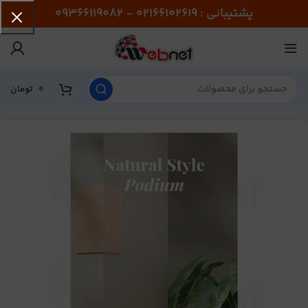
پشتیبانی : 02166102619 - 09366119082
0
تومان