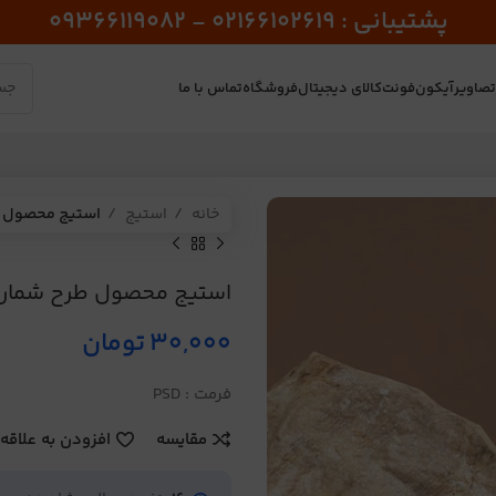
پشتیبانی : 02166102619 - 09366119082
صاویر
آیکون
فونت
کالای دیجیتال
فروشگاه
تماس با ما
خانه
استیج
استیج محصول طرح
استیج محصول طرح شماره 41
30,000
تومان
فرمت : PSD
مقایسه
افزودن به علاقه