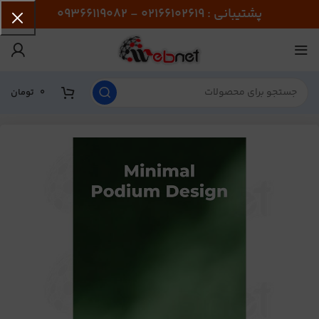
پشتیبانی : 02166102619 - 09366119082
0
تومان