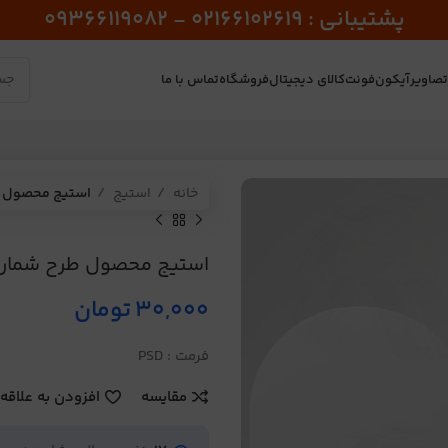
پشتیبانی : 02166102619 - 09366119082
صاویر
آیکون
فونت
کالای دیجیتال
فروشگاه
تماس با ما
خانه
استیج
استیج محصول طر
استیج محصول طرح شماره 3
30,000
تومان
فرمت : PSD
مقایسه
افزودن به علاقه