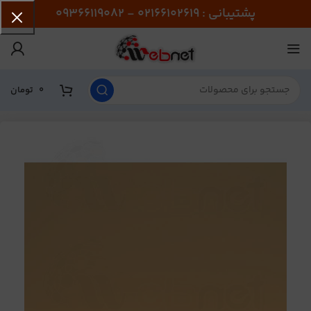
پشتیبانی : 02166102619 - 09366119082
0
تومان