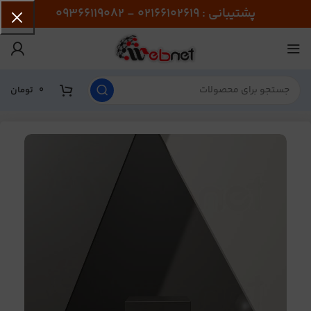
پشتیبانی : 02166102619 - 09366119082
0
تومان