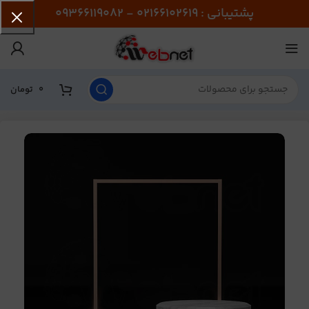
پشتیبانی : 02166102619 - 09366119082
0
تومان