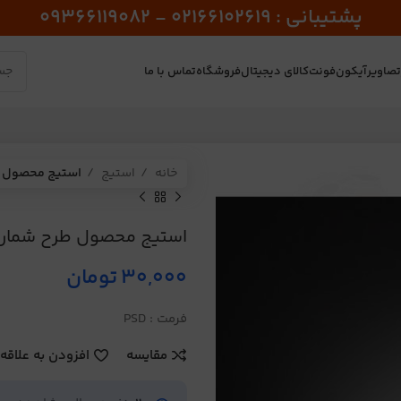
پشتیبانی : 02166102619 - 09366119082
صاویر
آیکون
فونت
کالای دیجیتال
فروشگاه
تماس با ما
خانه
استیج
استیج محصول طر
استیج محصول طرح شماره 8
30,000
تومان
فرمت : PSD
مقایسه
افزودن به علاقه