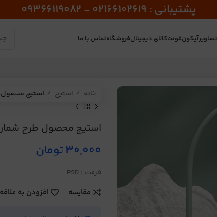
پشتیبانی : 02166102619 - 09366119082
صاویر
آیکون
فونت
کالای دیجیتال
فروشگاه
تماس با ما
خانه
استیج
استیج محصول طر
استیج محصول طرح شماره 0
30,000
تومان
فرمت : PSD
مقایسه
افزودن به علاقه