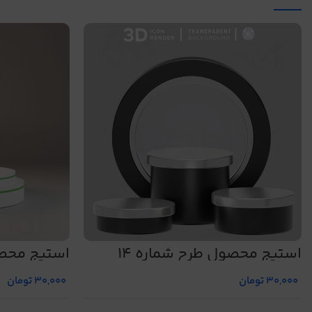
استیج محصول طرح شماره 14
استیج محصو
30,000
تومان
30,000
تومان