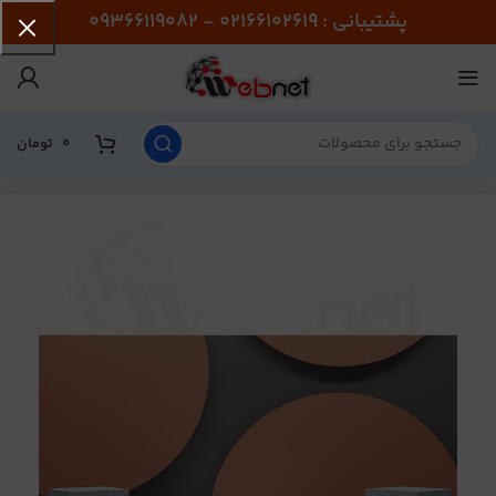
پشتیبانی : 02166102619 - 09366119082
0
تومان