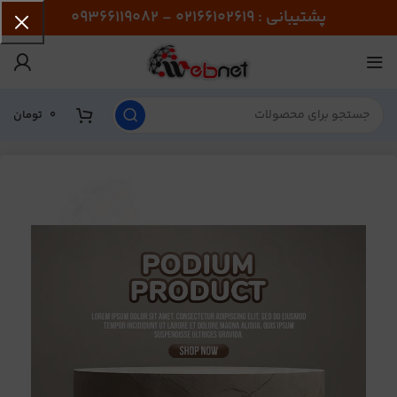
پشتیبانی : 02166102619 - 09366119082
0
تومان