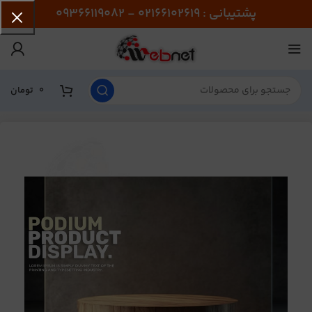
پشتیبانی : 02166102619 - 09366119082
0
تومان