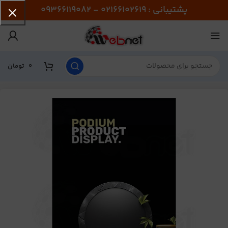
پشتیبانی : 02166102619 - 09366119082
0
تومان