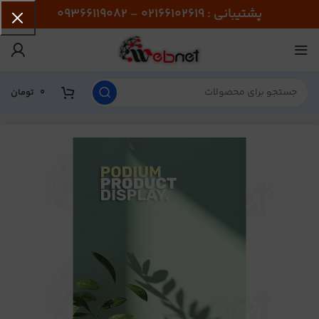
پشتیبانی : 02166102619 - 09366119082
0
تومان