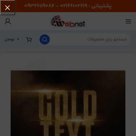
پشتیبانی : 02166102619 - 09366119082
0
تومان