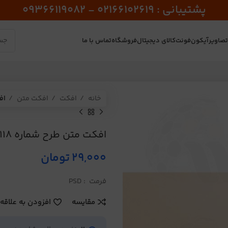
پشتیبانی : 02166102619 - 09366119082
صاویر
آیکون
فونت
کالای دیجیتال
فروشگاه
تماس با ما
خانه
افکت
افکت متن
اف
افکت متن طرح شماره 118
29,000
تومان
فرمت : PSD
مقایسه
افزودن به علاقه