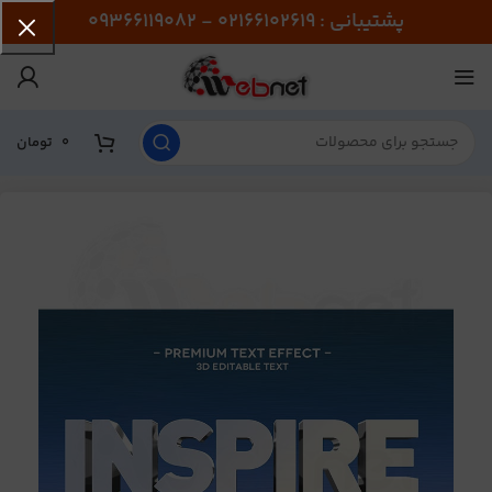
پشتیبانی : 02166102619 - 09366119082
0
تومان