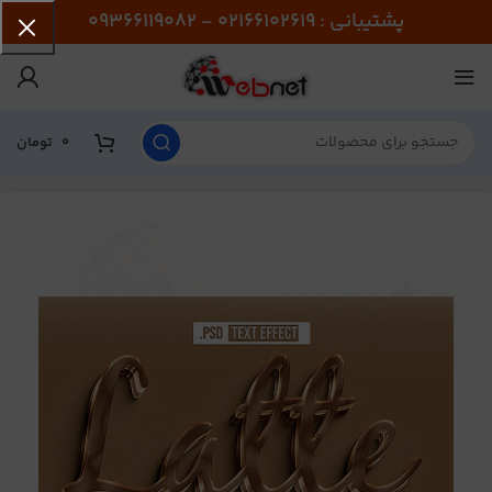
پشتیبانی : 02166102619 - 09366119082
0
تومان