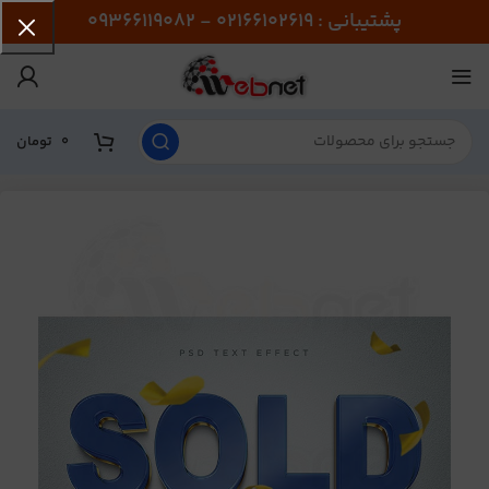
پشتیبانی : 02166102619 - 09366119082
0
تومان