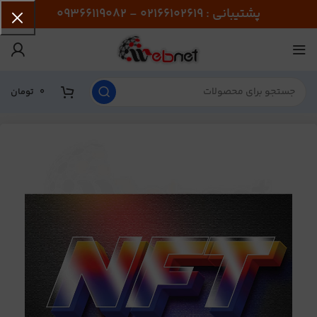
پشتیبانی : 02166102619 - 09366119082
0
تومان