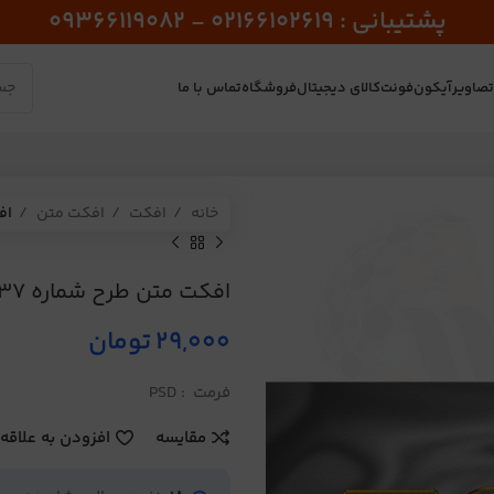
پشتیبانی : 02166102619 - 09366119082
صاویر
آیکون
فونت
کالای دیجیتال
فروشگاه
تماس با ما
خانه
افکت
افکت متن
اف
افکت متن طرح شماره 37
29,000
تومان
فرمت : PSD
مقایسه
افزودن به علاقه