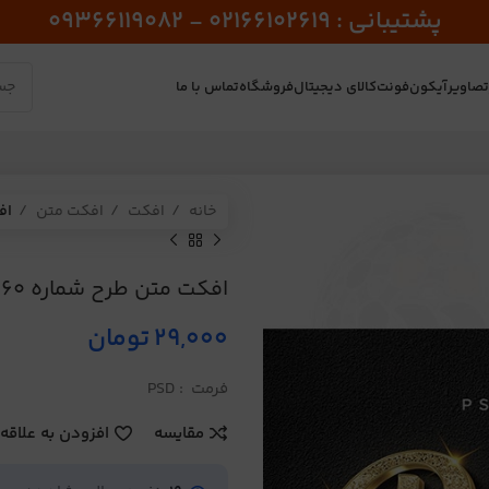
پشتیبانی : 02166102619 - 09366119082
صاویر
آیکون
فونت
کالای دیجیتال
فروشگاه
تماس با ما
خانه
افکت
افکت متن
اف
افکت متن طرح شماره 60
29,000
تومان
فرمت : PSD
مقایسه
افزودن به علاقه