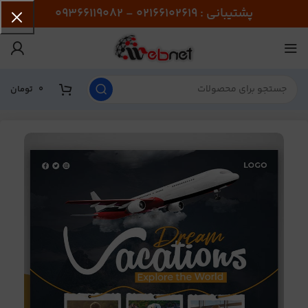
پشتیبانی : 02166102619 - 09366119082
0
تومان