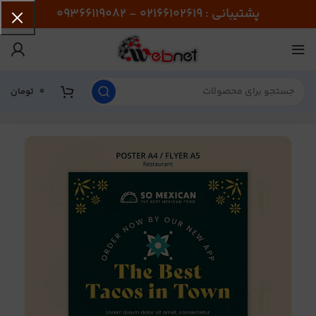
پشتیبانی : 02166102619 - 09366119082
0
تومان