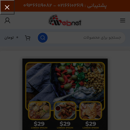
پشتیبانی : 02166102619 - 09366119082
0
تومان