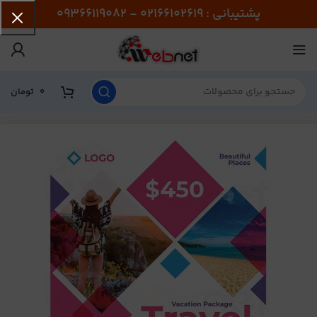
پشتیبانی : 02166102619 - 09366119082
0
تومان