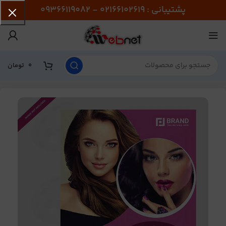
پشتیبانی : 02166102619 - 09366119082
0
تومان