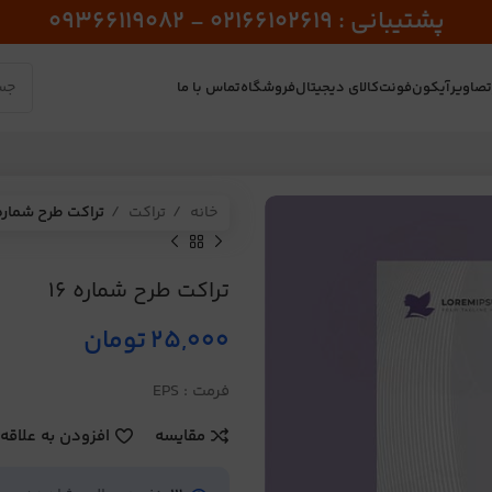
پشتیبانی : 02166102619 - 09366119082
صاویر
آیکون
فونت
کالای دیجیتال
فروشگاه
تماس با ما
خانه
تراکت
تراکت طرح شماره 6
تراکت طرح شماره 16
25,000
تومان
فرمت : EPS
مقایسه
افزودن به علاقه