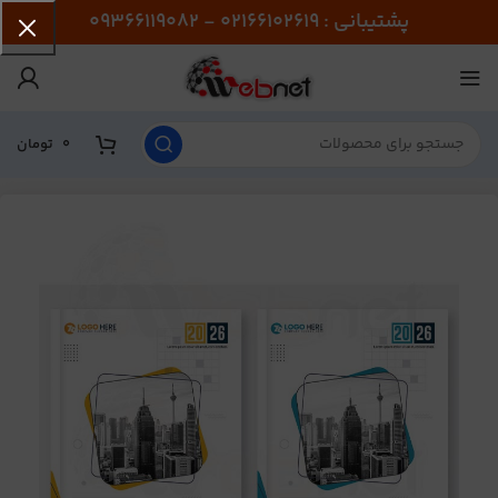
پشتیبانی : 02166102619 - 09366119082
0
تومان