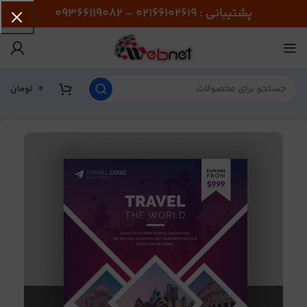
پشتیبانی : 02166102619 - 09366119082
0
تومان