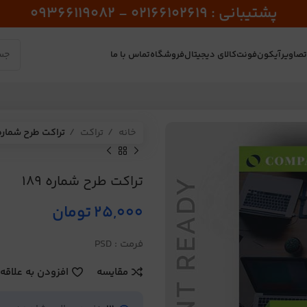
پشتیبانی : 02166102619 - 09366119082
صاویر
آیکون
فونت
کالای دیجیتال
فروشگاه
تماس با ما
خانه
تراکت
تراکت طرح شماره 89
تراکت طرح شماره 189
25,000
تومان
فرمت : PSD
مقایسه
افزودن به علاقه