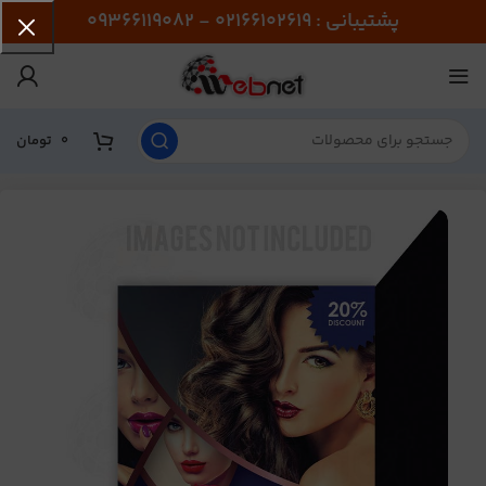
پشتیبانی : 02166102619 - 09366119082
0
تومان