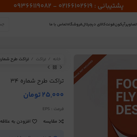
پشتیبانی : 02166102619 - 09366119082
صاویر
آیکون
فونت
کالای دیجیتال
فروشگاه
تماس با ما
خانه
تراکت
تراکت طرح شماره 4
تراکت طرح شماره 34
25,000
تومان
فرمت : EPS
مقایسه
افزودن به علاقه