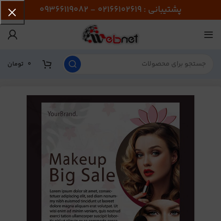
پشتیبانی : 02166102619 - 09366119082
0
تومان