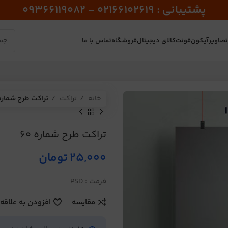
پشتیبانی : 02166102619 - 09366119082
صاویر
آیکون
فونت
کالای دیجیتال
فروشگاه
تماس با ما
خانه
تراکت
تراکت طرح شماره 0
تراکت طرح شماره 60
25,000
تومان
فرمت : PSD
مقایسه
افزودن به علاقه